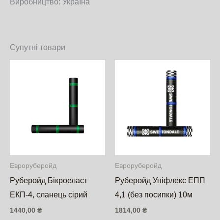
Виробництво: Україна
Супутні товари
Евроруберойд
Евроруберойд
Руберойд Бікроеласт
Руберойд Уніфлекс ЕПП
ЕКП-4, сланець сірий
4,1 (без посипки) 10м
1440,00
₴
1814,00
₴