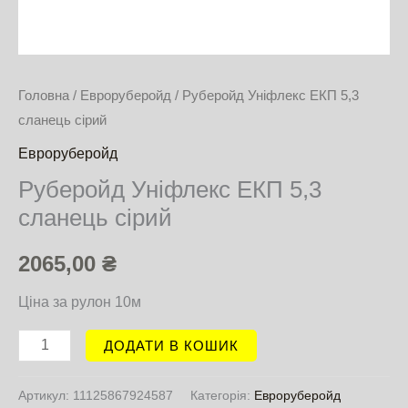
Головна
/
Евроруберойд
/ Руберойд Уніфлекс ЕКП 5,3
сланець сірий
Евроруберойд
Руберойд Уніфлекс ЕКП 5,3
сланець сірий
2065,00
₴
Ціна за рулон 10м
ДОДАТИ В КОШИК
Артикул:
11125867924587
Категорія:
Евроруберойд